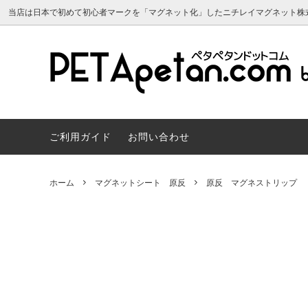
当店は日本で初めて初心者マークを「マグネット化」したニチレイマグネット株
マグネットシート 原反
よくあるご質問
マグネ
サンプ
マグネットシート 両面カラー
マグネ
ご利用ガイド
お問い合わせ
マグネカレンダー2024年
建築建
スチールペーパー・磁性シート（マグネ
マグネ
ット用素材）
会員について
トボー
マグネカ
ホーム
マグネットシート 原反
原反 マグネストリップ
スヌーピー かわいいマグネット雑貨
リボン
マグネット販促・OEM／ノベルティ制
車用マ
作
マーク