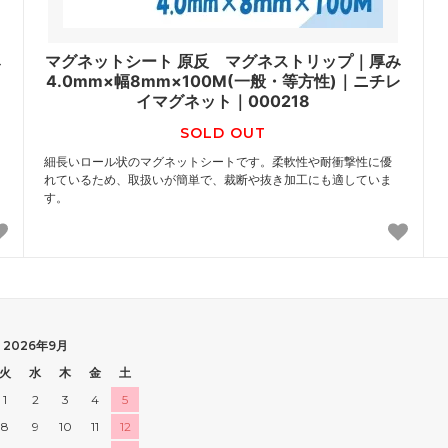
み
マグネットシート 原反 マグネストリップ｜厚み
レ
4.0mm×幅8mm×100M(一般・等方性)｜ニチレ
イマグネット｜000218
SOLD OUT
細長いロール状のマグネットシートです。柔軟性や耐衝撃性に優
れているため、取扱いが簡単で、裁断や抜き加工にも適していま
す。
2026年9月
火
水
木
金
土
1
2
3
4
5
8
9
10
11
12