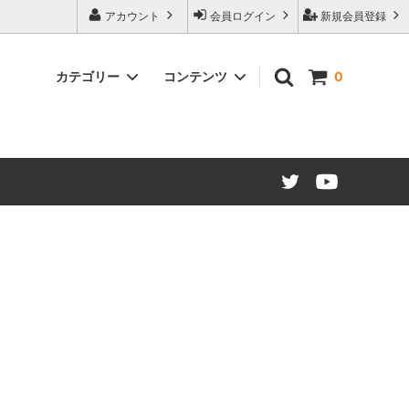
アカウント
会員ログイン
新規会員登録
カテゴリー
コンテンツ
0
ード仕様
マグネットシート カラー
販促・OEMマグネット ノベルティ制
作について
建築建材・インテリア
江東ブランドについて
マグネット文具・雑貨類
大阪・関西万博コラボレーション商品
材（糊付