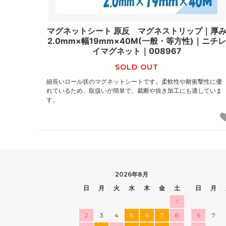
マグネットシート 原反 マグネストリップ｜厚
2.0mm×幅19mm×40M(一般・等方性)｜ニチ
イマグネット｜008967
SOLD OUT
細長いロール状のマグネットシートです。柔軟性や耐衝撃性に優
れているため、取扱いが簡単で、裁断や抜き加工にも適していま
す。
2026年8月
日
月
火
水
木
金
土
日
月
1
2
3
4
5
6
7
8
6
7