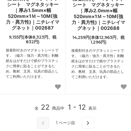
シート マグネタッキー
シート マグネタッキー
｜厚み1.5mm×幅
｜厚み2.0mm×幅
520mm×1Ｍ～10M(強
520mm×1Ｍ～10M(強
力・異方性)｜ニチレイマ
力・異方性)｜ニチレイマ
グネット｜002687
グネット｜002688
9,155円(本体8,323円、税
14,259円(本体12,963円、税
832円)
1,296円)
接着剤付きのマグネットシートで
接着剤付きのマグネットシートで
す。（磁力：強力・異方性）剥離
す。（磁力：強力・異方性）剥離
紙をはがすだけで紙やプラスチッ
紙をはがすだけで紙やプラスチッ
クに簡単に貼ることができるた
クに簡単に貼ることができるた
め、教材、文具、玩具の部品とし
め、教材、文具、玩具の部品とし
てご利用いただけます。
てご利用いただけます。
22
1 - 12
全
商品中
表示
1
ページ目