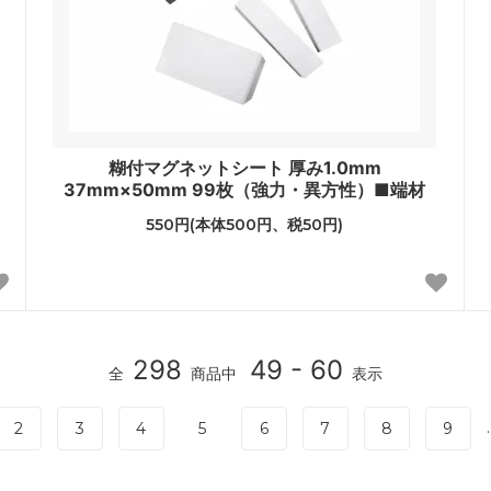
糊付マグネットシート 厚み1.0mm
37mm×50mm 99枚（強力・異方性）■端材
550円(本体500円、税50円)
298
49 - 60
全
商品中
表示
.
2
3
4
5
6
7
8
9