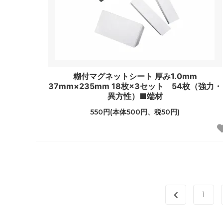
糊付マグネットシート 厚み1.0mm
37mm×235mm 18枚×3セット 54枚（強力・
異方性）■端材
550円(本体500円、税50円)
1