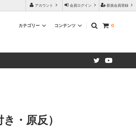
アカウント
会員ログイン
新規会員登録
カテゴリー
コンテンツ
0
ード仕様
マグネットシート カラー
販促・OEMマグネット ノベルティ制
作について
建築建材・インテリア
江東ブランドについて
マグネット文具・雑貨類
大阪・関西万博コラボレーション商品
材（糊付
付き・原反）