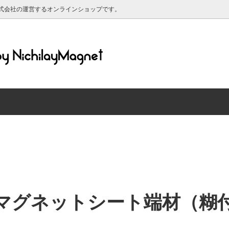
式会社の運営するオンラインショップです。
ットシート 粘着剤付き
ルについて
マグネットシート ホワイトボ
送料について
ットシート 黒板仕様
マグネットシート 蛍光/反射
材について
マグリーフについて
ット対応 シリコン素材のホワイ
強力ネオジム磁石
ド
レンダー2025年
マグネット
印刷できるマグネットシート
グネット（高齢者マーク・もみじ
【特価品】マグネットシート端
・よつばマーク）
き・原反）
マグネットシート端材（糊