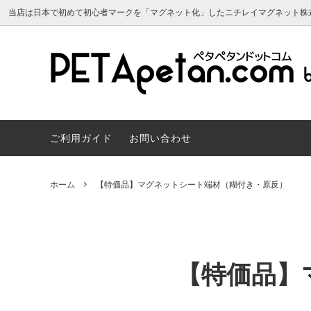
当店は日本で初めて初心者マークを「マグネット化」したニチレイマグネット株
マグネットシート 原反
よくあるご質問
マグネ
サンプ
マグネットシート 両面カラー
マグネ
ご利用ガイド
お問い合わせ
マグネカレンダー2024年
建築建
スチールペーパー・磁性シート（マグネ
マグネ
ット用素材）
会員について
トボー
マグネカ
ホーム
【特価品】マグネットシート端材（糊付き・原反）
スヌーピー かわいいマグネット雑貨
リボン
マグネット販促・OEM／ノベルティ制
車用マ
作
マーク
【特価品】