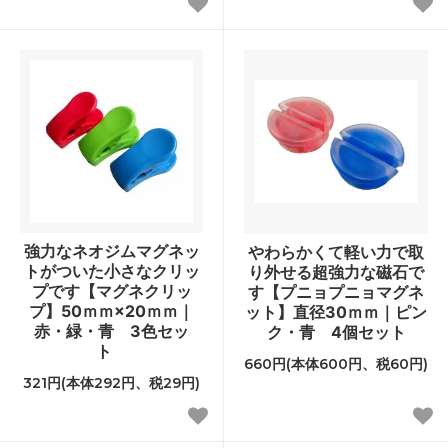
強力なネオジムマグネッ
やわらかくて軽い力で取
トがついた小さなクリッ
り外せる超強力な磁石で
プです【マグネクリッ
す【プニョプニョマグネ
プ】50ｍｍ×20ｍｍ｜
ット】直径30ｍｍ｜ピン
赤・緑・青 3色セッ
ク・青 4個セット
ト
660円(本体600円、税60円)
321円(本体292円、税29円)