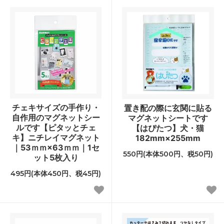
チェキサイズの手作り・
置き配の際に玄関に貼る
自作用のマグネットシー
マグネットシートです
ルです【ピタッとチェ
【はぴたつ】犬・猫
キ】ニチレイマグネット
182mm×255mm
｜53ｍｍ×63ｍｍ｜1セ
550円(本体500円、税50円)
ット5枚入り
495円(本体450円、税45円)