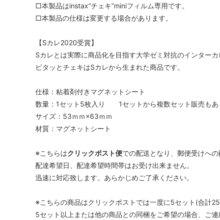
□本製品はinstax“チェキ”miniフィルム専用です。
□本製品の仕様は変更する場合があります。
【Sカレ2020受賞】
Sカレとは実際に商品化を目指す大学ゼミ対抗のインターカ
ピタッとチェキはSカレから生まれた商品です。
仕様：粘着剤付きマグネットシート
数量：1セット5枚入り 1セットから複数セット販売もあ
サイズ：53ｍｍ×63ｍｍ
材質：マグネットシート
※こちらは
クリックポスト便
での配送となり、郵便受けへの
配達希望日、配達希望時間帯はお受け出来ません。
迅速に対応致します。あらかじめご了承ください。
※こちらの商品はクリックポストでは一度に5セット(合計2
5セット以上または他の商品との同梱をご希望の場合、ご連