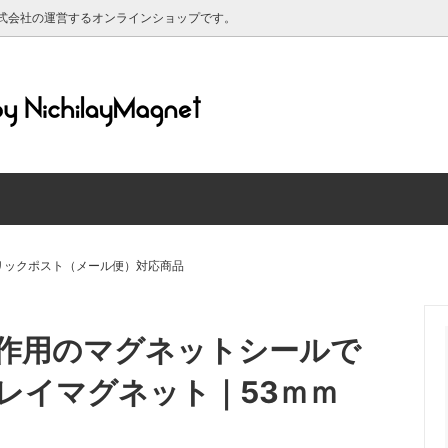
式会社の運営するオンラインショップです。
ットシート 粘着剤付き
ルについて
マグネットシート ホワイトボ
送料について
ットシート 黒板仕様
マグネットシート 蛍光/反射
材について
マグリーフについて
ット対応 シリコン素材のホワイ
強力ネオジム磁石
ド
レンダー2025年
クリックポスト（メール便）対応商品
マグネット
印刷できるマグネットシート
グネット（高齢者マーク・もみじ
【特価品】マグネットシート端
作用のマグネットシールで
・よつばマーク）
き・原反）
レイマグネット｜53ｍｍ