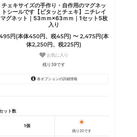
チェキサイズの手作り・自作用のマグネッ
トシールです【ピタッとチェキ】ニチレイ
マグネット｜53ｍｍ×63ｍｍ｜1セット5枚
入り
495円(本体450円、税45円) 〜 2,475円(本
体2,250円、税225円)
お気に入り
残り39です
各オプションの詳細情報
1個
495円(本体450円、税45円)
残り20です
2個セット
セット数
990円(本体900円、税90円)
残り10です
1個
3個セット
残り20です
1,485円(本体1,350円、税135円)