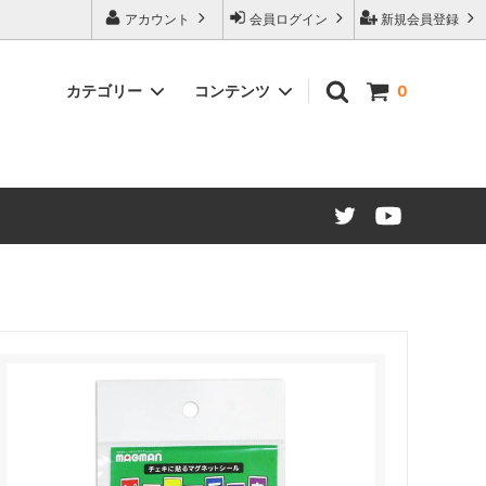
アカウント
会員ログイン
新規会員登録
カテゴリー
コンテンツ
0
ード仕様
マグネットシート カラー
販促・OEMマグネット ノベルティ制
作について
建築建材・インテリア
江東ブランドについて
マグネット文具・雑貨類
大阪・関西万博コラボレーション商品
材（糊付