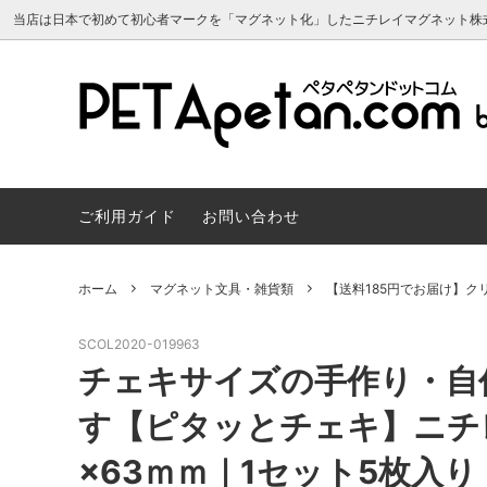
当店は日本で初めて初心者マークを「マグネット化」したニチレイマグネット株
マグネットシート 原反
よくあるご質問
マグネ
サンプ
マグネットシート 両面カラー
マグネ
ご利用ガイド
お問い合わせ
マグネカレンダー2024年
建築建
スチールペーパー・磁性シート（マグネ
マグネ
ット用素材）
会員について
トボー
マグネカ
ホーム
マグネット文具・雑貨類
【送料185円でお届け】
スヌーピー かわいいマグネット雑貨
リボン
SCOL2020-019963
マグネット販促・OEM／ノベルティ制
車用マ
チェキサイズの手作り・自
作
マーク
す【ピタッとチェキ】ニチ
×63ｍｍ｜1セット5枚入り