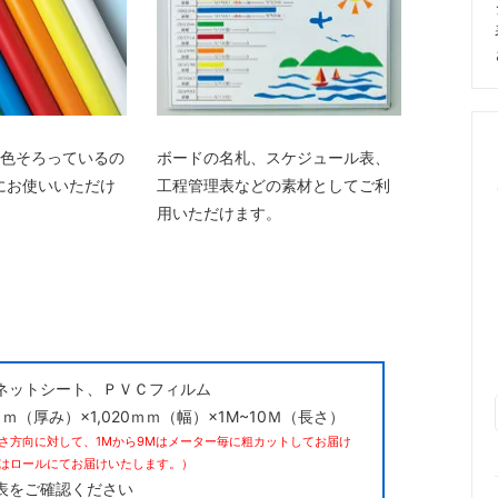
7色そろっているの
ボードの名札、スケジュール表、
にお使いいただけ
工程管理表などの素材としてご利
用いただけます。
ネットシート、ＰＶＣフィルム
ｍｍ（厚み）×1,020ｍｍ（幅）×1M~10Ｍ（長さ）
さ方向に対して、1Mから9Mはメーター毎に粗カットしてお届け
Mはロールにてお届けいたします。）
表をご確認ください