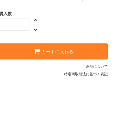
2,459円)
9M 白 (ツヤ無)
購入数
30,396円(本体27,633円、税
2,763円)
10M 白 (ツヤ無)
33,440円(本体30,400円、税
3,040円)
カートに入れる
返品について
特定商取引法に基づく表記