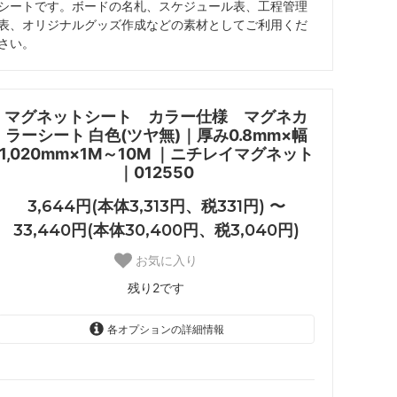
シートです。ボードの名札、スケジュール表、工程管理
表、オリジナルグッズ作成などの素材としてご利用くだ
さい。
マグネットシート カラー仕様 マグネカ
ラーシート 白色(ツヤ無)｜厚み0.8mm×幅
1,020mm×1M～10M ｜ニチレイマグネット
｜012550
3,644円(本体3,313円、税331円) 〜
33,440円(本体30,400円、税3,040円)
お気に入り
残り2です
各オプションの詳細情報
1M 白 (ツヤ無)
3,644円(本体3,313円、税331
円)