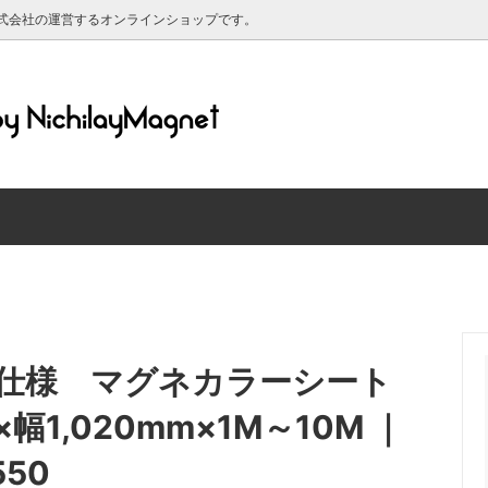
式会社の運営するオンラインショップです。
ットシート 粘着剤付き
ルについて
マグネットシート ホワイトボ
送料について
ットシート 黒板仕様
マグネットシート 蛍光/反射
材について
マグリーフについて
ット対応 シリコン素材のホワイ
強力ネオジム磁石
ド
レンダー2025年
マグネット
印刷できるマグネットシート
グネット（高齢者マーク・もみじ
【特価品】マグネットシート端
仕様 マグネカラーシート
・よつばマーク）
き・原反）
幅1,020mm×1M～10M ｜
50