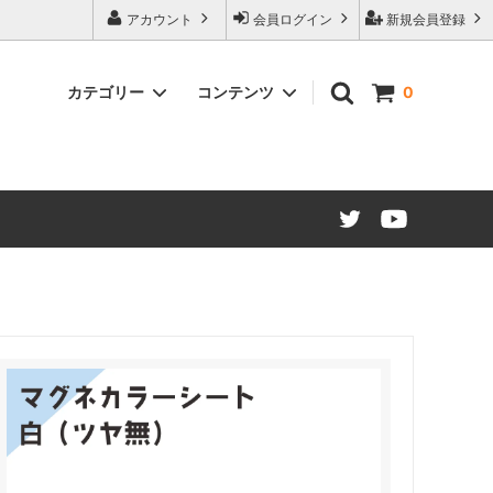
アカウント
会員ログイン
新規会員登録
カテゴリー
コンテンツ
0
ード仕様
マグネットシート カラー
販促・OEMマグネット ノベルティ制
作について
建築建材・インテリア
江東ブランドについて
マグネット文具・雑貨類
大阪・関西万博コラボレーション商品
材（糊付