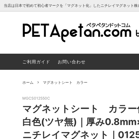
当店は日本で初めて初心者マークを「マグネット化」したニチレイマグネット株
マグネットシート 原反
よくあるご質問
マグネ
サンプ
マグネットシート 両面カラー
マグネ
ご利用ガイド
お問い合わせ
マグネカレンダー2024年
建築建
スチールペーパー・磁性シート（マグネ
マグネ
ット用素材）
会員について
トボー
マグネカ
ホーム
マグネットシート カラー
スヌーピー かわいいマグネット雑貨
リボン
MGCS012550C
マグネット販促・OEM／ノベルティ制
車用マ
マグネットシート カラー
作
マーク
白色(ツヤ無)｜厚み0.8mm×
ニチレイマグネット｜0125