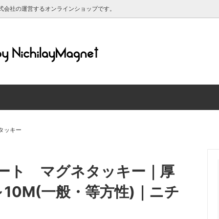
式会社の運営するオンラインショップです。
ットシート 粘着剤付き
ルについて
マグネットシート ホワイトボ
送料について
ットシート 黒板仕様
マグネットシート 蛍光/反射
材について
マグリーフについて
ット対応 シリコン素材のホワイ
強力ネオジム磁石
ド
レンダー2025年
タッキー
マグネット
印刷できるマグネットシート
グネット（高齢者マーク・もみじ
【特価品】マグネットシート端
ート マグネタッキー｜厚
・よつばマーク）
き・原反）
Ｍ～10M(一般・等方性)｜ニチ