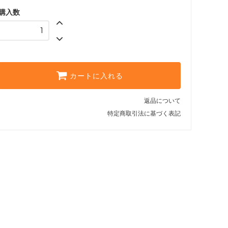
9M（一般・等方性）
購入数
55,542円(本体50,493円、税
5,049円)
10M（一般・等方性）
61,380円(本体55,800円、税
5,580円)
カートに入れる
返品について
特定商取引法に基づく表記