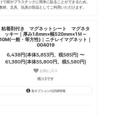
けで紙やプラスチックに簡単に貼ることができるため、
教材、文具、玩具の部品としてご利用いただけます。
粘着剤付き マグネットシート マグネタ
ッキー｜厚み1.6mm×幅520mm×1Ｍ～
10M(一般・等方性)｜ニチレイマグネット｜
004019
6,438円(本体5,853円、税585円) 〜
61,380円(本体55,800円、税5,580円)
お気に入り
残り2です
各オプションの詳細情報
1M（一般・等方性）
6,438円(本体5,853円、税585
円)