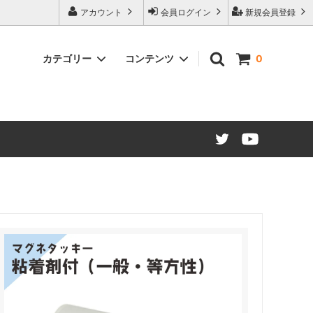
アカウント
会員ログイン
新規会員登録
カテゴリー
コンテンツ
0
ード仕様
マグネットシート カラー
販促・OEMマグネット ノベルティ制
作について
建築建材・インテリア
江東ブランドについて
マグネット文具・雑貨類
大阪・関西万博コラボレーション商品
材（糊付