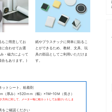
品もご用意してお
紙やプラスチックに簡単に貼るこ
途に合わせてお選
とができるため、教材、文具、玩
厚み・磁力によって
具の部品としてご利用いただけま
場合もあります。)
す。
ネットシート、粘着剤
ｍｍ（厚み）×520ｍｍ（幅）×1M~10Ｍ（長さ）
さ方向に対して、メーター毎に粗カットしてお届けいたしま
表をご確認ください