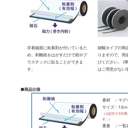
非着磁面に粘着剤が付いているた
細幅タイプの商
め、剥離紙をはがすだけで紙やプ
りますので、用
ラスチックに貼ることができま
びください。 (
す。
はご用意がない
■商品仕様
素材 ：マグ
サイズ：1.6
（上記サイズの長
す。）
重量 ：一覧