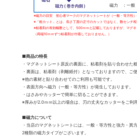
磁力 ：一般
※磁力の目安 初心者マークのマグネットシートが（一般・等方性）0
※「粗カット」とは、長さ丁度の正寸のカットではなく、数センチ
※粘着剤の有効幅数として、500ｍｍと記載しておりますが、マグネ
（両端10ｍｍずつ粘着剤が付着しておりません。）
■商品の特長
・マグネットシート原反の裏面に、粘着剤を貼り合わせた
・裏面は、粘着剤（剥離紙付）となっておりますので、ご
※他の素材と貼り合わせてのご利用も可能です。
・表面方向へ磁力（一般・等方性）が発生しております。
・はさみやカッターで簡単に切ることができます。
※厚みが2.0ｍｍ以上の場合は、刃の丈夫なカッターをご利
■磁力について
・当店のマグネットシートには、一般・等方性と強力・異
2種類の磁力タイプがございます。