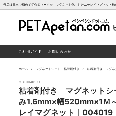
当店は日本で初めて初心者マークを「マグネット化」したニチレイマグネット株
マグネットシート 原反
よくあるご質問
マグネ
サンプ
マグネットシート 両面カラー
マグネ
ご利用ガイド
お問い合わせ
マグネカレンダー2024年
建築建
スチールペーパー・磁性シート（マグネ
マグネ
ット用素材）
会員について
トボー
マグネカ
ホーム
マグネットシート 粘着剤付き
粘着剤付き マグネ
スヌーピー かわいいマグネット雑貨
リボン
MGT004019C
マグネット販促・OEM／ノベルティ制
車用マ
粘着剤付き マグネットシ
作
マーク
み1.6mm×幅520mm×1
レイマグネット｜004019