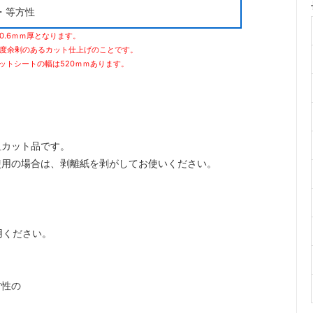
・等方性
.6ｍｍ厚となります。
程度余剰のあるカット仕上げのことです。
ットシートの幅は520ｍｍあります。
粗カット品です。
使用の場合は、剥離紙を剥がしてお使いください。
用ください。
方性の