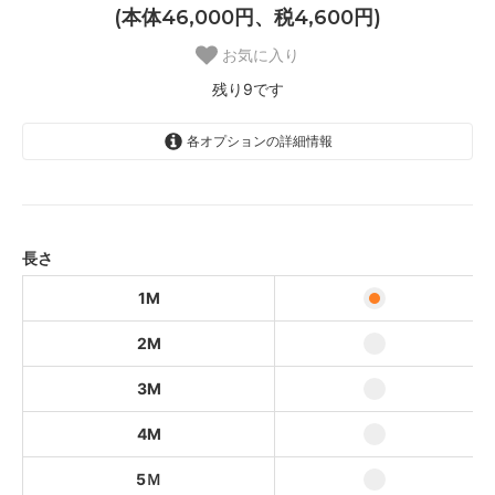
(本体46,000円、税4,600円)
お気に入り
残り9です
各オプションの詳細情報
1M
5,360円(本体4,873円、税487円)
2M
10,420円(本体9,473円、税947円)
長さ
3M
1M
15,480円(本体14,073円、税1,407
円)
2M
4M
20,540円(本体18,673円、税1,867
3M
円)
4M
5Ｍ
25,600円(本体23,273円、税2,327
円)
5Ｍ