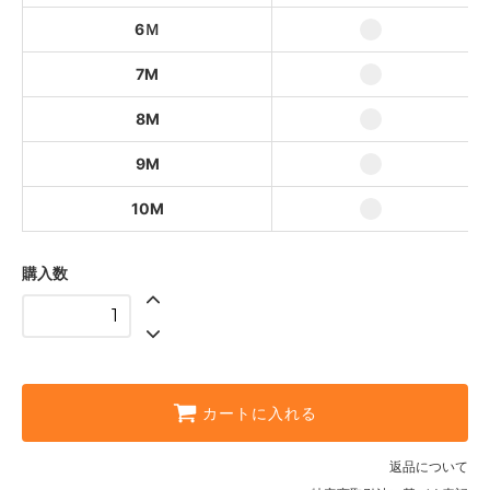
6Ｍ
6Ｍ
30,660円(本体27,873円、税2,787
円)
7M
7M
35,720円(本体32,473円、税3,247
8M
円)
8M
9M
40,780円(本体37,073円、税3,707
円)
10M
9M
45,840円(本体41,673円、税4,167
円)
購入数
10M
50,600円(本体46,000円、税
4,600円)
カートに入れる
返品について