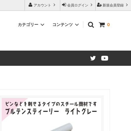
アカウント
会員ログイン
新規会員登録
カテゴリー
コンテンツ
0
ード仕様
マグネットシート カラー
販促・OEMマグネット ノベルティ制
作について
建築建材・インテリア
江東ブランドについて
マグネット文具・雑貨類
大阪・関西万博コラボレーション商品
材（糊付