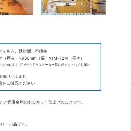
Cフィルム、鉄粉層、不織布
mm（厚み）×930mm（幅）×1M~12Ｍ（長さ）
さ方向に対して1Mから11Mはメーター毎に粗カットしてお届け
てお届けいたします。
表をご確認ください
ンチ程度余剰のあるカット仕上げのことです。
のロール品です。