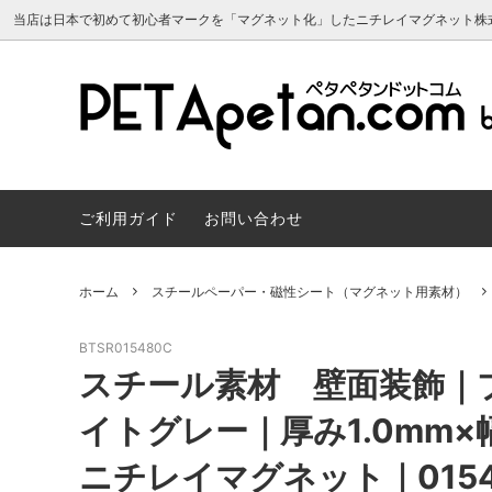
当店は日本で初めて初心者マークを「マグネット化」したニチレイマグネット株
マグネットシート 原反
よくあるご質問
マグネ
サンプ
マグネットシート 両面カラー
マグネ
ご利用ガイド
お問い合わせ
マグネカレンダー2024年
建築建
スチールペーパー・磁性シート（マグネ
マグネ
ット用素材）
会員について
トボー
マグネカ
ホーム
スチールペーパー・磁性シート（マグネット用素材）
スヌーピー かわいいマグネット雑貨
リボン
BTSR015480C
マグネット販促・OEM／ノベルティ制
車用マ
スチール素材 壁面装飾｜
作
マーク
イトグレー｜厚み1.0mm×幅
ニチレイマグネット｜0154