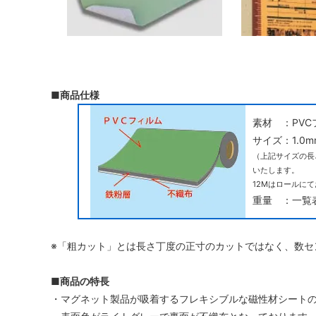
■商品仕様
素材 ：PV
サイズ：1.0
（上記サイズの長
いたします。
12Mはロールに
重量 ：一覧
※「粗カット」とは長さ丁度の正寸のカットではなく、数セ
■商品の特長
・マグネット製品が吸着するフレキシブルな磁性材シート