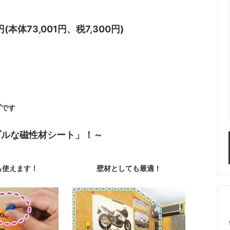
円(本体73,001円、税7,300円)
プです
ブルな磁性材シート」！～
も使えます！
壁材としても最適！