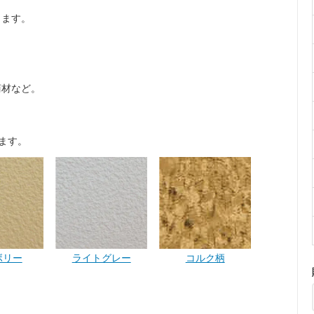
。
します。
商材など。
ます。
ボリー
ライトグレー
コルク柄