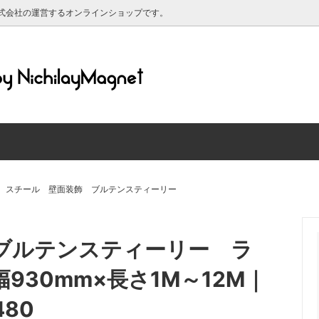
式会社の運営するオンラインショップです。
ットシート 粘着剤付き
ルについて
マグネットシート ホワイトボ
送料について
ットシート 黒板仕様
マグネットシート 蛍光/反射
材について
マグリーフについて
ット対応 シリコン素材のホワイ
強力ネオジム磁石
ド
レンダー2025年
スチール 壁面装飾 ブルテンスティーリー
マグネット
印刷できるマグネットシート
グネット（高齢者マーク・もみじ
【特価品】マグネットシート端
ブルテンスティーリー ラ
・よつばマーク）
き・原反）
930mm×長さ1M～12M｜
80