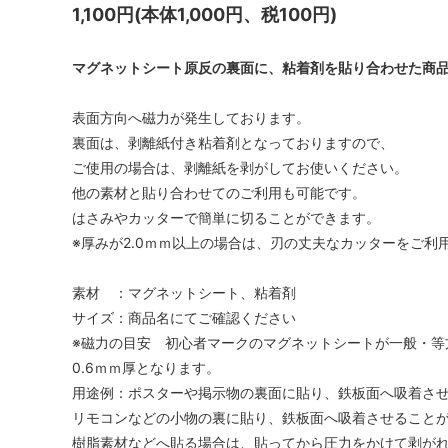
1,100円(本体1,000円、税100円)
マグネットシート原反の裏面に、粘着剤を貼り合わせた商
表面方向へ磁力が発生しております。
裏面は、剥離紙付き粘着剤となっておりますので、
ご使用の場合は、剥離紙を剥がしてお使いください。
他の素材と貼り合わせてのご利用も可能です。
はさみやカッターで簡単に切ることができます。
※厚みが2.0ｍｍ以上の場合は、刃の丈夫なカッターをご利
素材 ：マグネットシート、粘着剤
サイズ：商品名にてご確認ください
※磁力の目安 初心者マークのマグネットシートが一般・
0.6ｍｍ厚となります。
用途例：ポスターや掲示物の裏面に貼り、鉄板面へ吸着さ
リモコンなどの小物の裏に貼り、鉄板面へ吸着させること
樹脂素材などへ貼る場合は、貼ってから圧力をかけて剥が