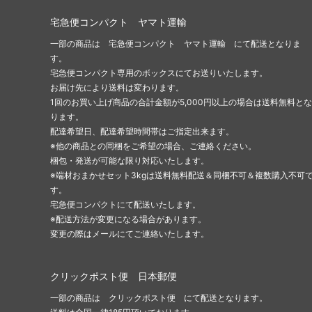
宅急便コンパクト ヤマト運輸
一部の商品は 宅急便コンパクト ヤマト運輸 にて配送となりま
す。
宅急便コンパクト専用のボックスにてお送りいたします。
お届け先により送料は変わります。
1回のお買い上げ商品の合計金額が5,000円以上の場合は送料無料とな
ります。
配達希望日、配達希望時間帯はご指定出来ます。
※他の商品との同梱をご希望の場合、ご連絡ください。
梱包・発送が可能な限り対応いたします。
※端材おまかせセット3kgは送料無料配送＆同梱不可＆複数購入不可
す。
宅急便コンパクトにて配送いたします。
※配送方法が変更になる場合があります。
変更の際はメールにてご連絡いたします。
クリックポスト便 日本郵便
一部の商品は クリックポスト便 にて配送となります。