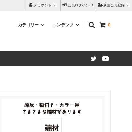
アカウント
会員ログイン
新規会員登録
カテゴリー
コンテンツ
0
ード仕様
マグネットシート カラー
販促・OEMマグネット ノベルティ制
作について
建築建材・インテリア
江東ブランドについて
マグネット文具・雑貨類
大阪・関西万博コラボレーション商品
材（糊付