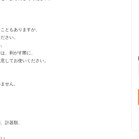
ることもありますが、
ください。
い。
付は、剥がす際に、
注意してお使いください。
いません。
。
類、計器類、
さい。