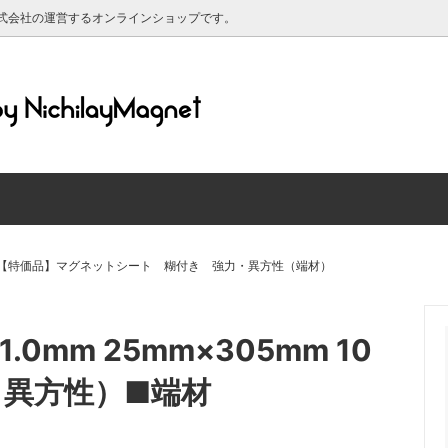
式会社の運営するオンラインショップです。
ットシート 粘着剤付き
ルについて
マグネットシート ホワイトボ
送料について
ットシート 黒板仕様
マグネットシート 蛍光/反射
材について
マグリーフについて
ット対応 シリコン素材のホワイ
強力ネオジム磁石
ド
レンダー2025年
【特価品】マグネットシート 糊付き 強力・異方性（端材）
マグネット
印刷できるマグネットシート
グネット（高齢者マーク・もみじ
【特価品】マグネットシート端
mm 25mm×305mm 10
・よつばマーク）
き・原反）
・異方性）■端材