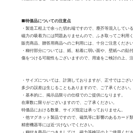
■特価品についての注意点
・製造工程上で余った切れ端ですので、塵芥等混入してい
磁力の吸着力には問題ありませんので、ふき取ってご利用
販売商品、贈答用商品へのご利用には、十分ご注意くださ
・糊付部分については、紙、粘着に弱い面や、壁紙への貼
傷をつける可能性もございますので、用途をご検討の上、
・サイズについては、計測しておりますが、正寸ではござ
多少の誤差は生じることもありますので、ご了承ください
・基本的に、掲示品限りの仕様でのご提供になります。
在庫数に限りがございますので、ご了承ください。
特価品における数量、サイズ指定は承っておりません。
・他マグネット製品ですので、磁気等に影響のあるカード
精密機器等には近づけないでください。
・糊付き商品につきましては、磁力等検証の上ご使用くだ