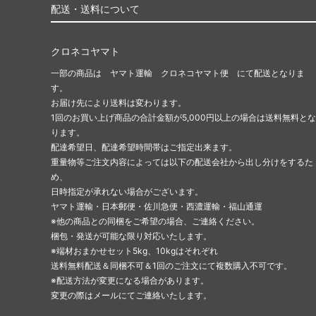
配送・送料について
クロネコヤマト
一部の商品は ヤマト運輸 クロネコヤマト便 にて配送となりま
す。
お届け先により送料は変わります。
1回のお買い上げ商品の合計金額が5,000円以上の場合は送料無料とな
ります。
配達希望日、配達希望時間帯はご指定出来ます。
重量物等ご注文内容によっては以下の配送会社から出し分けをするた
め、
日時指定が承れない場合がございます。
ヤマト運輸・日本郵便・佐川急便・西濃運輸・福山通運
※他の商品との同梱をご希望の場合、ご連絡ください。
梱包・発送が可能な限り対応いたします。
※端材おまかせセット5kg、10kgはそれぞれ
送料無料配送＆同梱不可＆1回のご注文にて複数購入不可です。
※配送方法が変更になる場合があります。
変更の際はメールにてご連絡いたします。