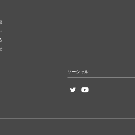
録
ン
る
せ
ソーシャル