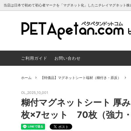
当店は日本で初めて初心者マークを「マグネット化」したニチレイマグネット株
マグネットシート 原反
よくあるご質問
マグネ
サンプ
マグネットシート 両面カラー
マグネ
ご利用ガイド
お問い合わせ
マグネカレンダー2024年
建築建
スチールペーパー・磁性シート（マグネ
マグネ
ット用素材）
会員について
トボー
マグネカ
ホーム
【特価品】マグネットシート端材（糊付き・原反）
スヌーピー かわいいマグネット雑貨
リボン
OL_2025_10_001
マグネット販促・OEM／ノベルティ制
車用マ
糊付マグネットシート 厚み1.0
作
マーク
枚×7セット 70枚（強力