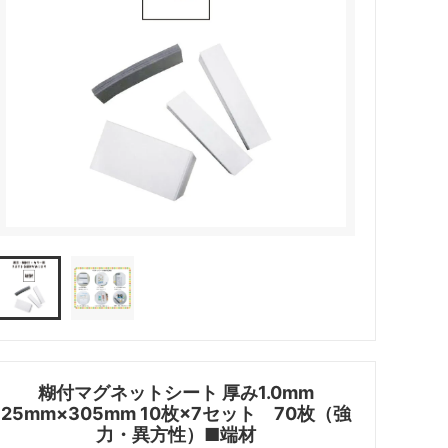
糊付マグネットシート 厚み1.0mm
25mm×305mm 10枚×7セット 70枚（強
力・異方性）■端材