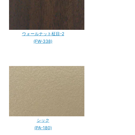
ウォールナット柾目-2
(FW-338)
シック
(PA-180)