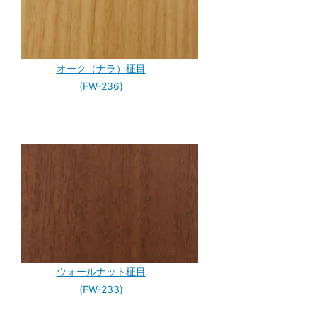
オーク（ナラ）柾目
(FW-236)
ウォールナット柾目
(FW-233)