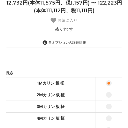
12,732円(本体11,575円、税1,157円) 〜 122,223円
(本体111,112円、税11,111円)
お気に入り
残り1です
各オプションの詳細情報
1Mカリン 板 柾
12,732円(本体11,575円、税1,157円)
2Mカリン 板 柾
24,954円(本体22,686円、税2,268
長さ
円)
1Mカリン 板 柾
3Mカリン 板 柾
37,176円(本体33,797円、税3,379
円)
2Mカリン 板 柾
4Mカリン 板 柾
3Mカリン 板 柾
49,398円(本体44,908円、税
4,490円)
4Mカリン 板 柾
5Mカリン 板 柾
61,620円(本体56,019円、税5,601