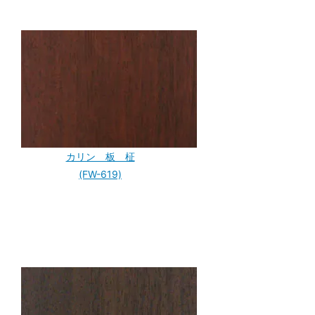
カリン 板 柾
(FW-619)