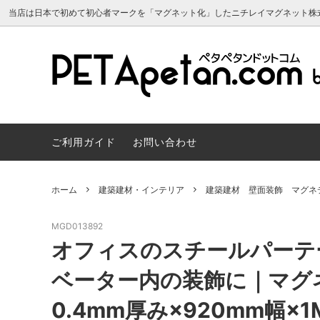
当店は日本で初めて初心者マークを「マグネット化」したニチレイマグネット株
マグネットシート 原反
よくあるご質問
マグネ
サンプ
マグネットシート 両面カラー
マグネ
ご利用ガイド
お問い合わせ
マグネカレンダー2024年
建築建
スチールペーパー・磁性シート（マグネ
マグネ
ット用素材）
会員について
トボー
マグネカ
ホーム
建築建材・インテリア
建築建材 壁面装飾 マグネ
スヌーピー かわいいマグネット雑貨
リボン
MGD013892
マグネット販促・OEM／ノベルティ制
車用マ
オフィスのスチールパーテ
作
マーク
ベーター内の装飾に｜マグ
0.4mm厚み×920mm幅