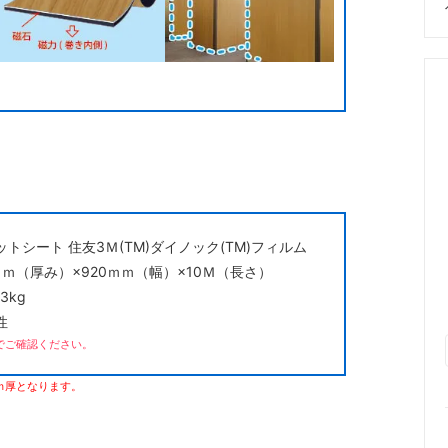
トシート 住友3Ｍ(TM)ダイノック(TM)フィルム
ｍｍ（厚み）×920ｍｍ（幅）×10Ｍ（長さ）
3kg
性
でご確認ください。
ｍ厚となります。