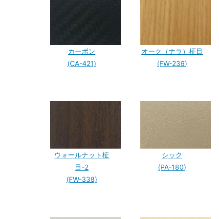
カーボン
オーク（ナラ）柾目
(CA-421)
(FW-236)
ウォールナット柾
シック
目-2
(PA-180)
(FW-338)