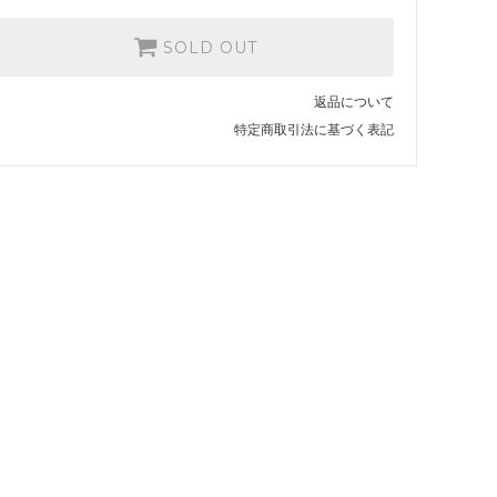
9Mウィーブ
110,509円(本体100,463円、税
SOLD OUT
10,046円)
10Mウィーブ
返品について
122,223円(本体111,112円、税
11,111円)
特定商取引法に基づく表記