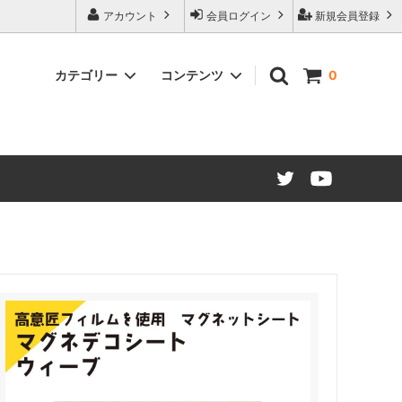
アカウント
会員ログイン
新規会員登録
カテゴリー
コンテンツ
0
ード仕様
マグネットシート カラー
販促・OEMマグネット ノベルティ制
作について
建築建材・インテリア
江東ブランドについて
マグネット文具・雑貨類
大阪・関西万博コラボレーション商品
材（糊付