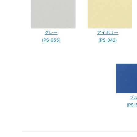
グレー
アイボリー
(PS-955)
(PS-042)
ブ
(PS-