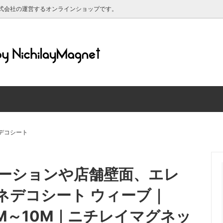
式会社の運営するオンラインショップです。
ットシート 粘着剤付き
ルについて
マグネットシート ホワイトボ
送料について
ットシート 黒板仕様
マグネットシート 蛍光/反射
材について
マグリーフについて
ット対応 シリコン素材のホワイ
強力ネオジム磁石
ド
レンダー2025年
デコシート
マグネット
印刷できるマグネットシート
グネット（高齢者マーク・もみじ
【特価品】マグネットシート端
ーションや店舗壁面、エレ
・よつばマーク）
き・原反）
ネデコシート ウィーブ｜
×1M～10M｜ニチレイマグネッ