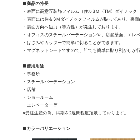
■商品の特長
・表面に高意匠装飾フィルム（住友3Ｍ〈TM〉ダイノック
・表面には住友3Ｍダイノックフィルムが貼ってあり、裏面
・裏面方向へ磁力（等方性）が発生しております。
・オフィスのスチールパーテーションや、店舗壁面、エレ
・はさみやカッターで簡単に切ることができます。
・マグネットシートですので、誰でも簡単に貼り剥がしが
■使用用途
・事務所
・スチールパーテーション
・店舗
・ショールーム
・エレベーター等
※受注生産の為、納期を2週間程度頂戴しております。
■カラーバリエーション