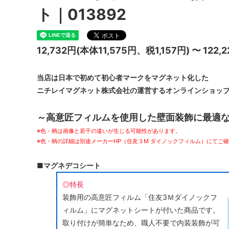
ト｜013892
12,732円(本体11,575円、税1,157円) 〜 122,2
当店は日本で初めて初心者マークをマグネット化した
ニチレイマグネット株式会社の運営するオンラインショッ
～高意匠フィルムを使用した壁面装飾に最適
※色・柄は画像と若干の違いが生じる可能性があります。
※色・柄の詳細は別途メーカーHP（住友３M ダイノックフィルム）にてご
■マグネデコシート
◎特長
装飾用の高意匠フィルム「住友3Ｍダイノックフ
ィルム」にマグネットシートが付いた商品です。
取り付けが簡単なため、職人不要で内装装飾が可